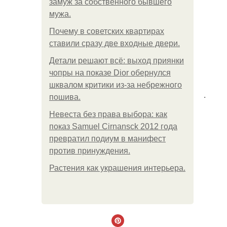
замуж за собственного бывшего
мужа.
Почему в советских квартирах
ставили сразу две входные двери.
Детали решают всё: выход приянки
чопры на показе Dior обернулся
шквалом критики из-за небрежного
.
пошива.
Невеста без права выбора: как
показ Samuel Cirnansck 2012 года
превратил подиум в манифест
против принуждения.
Растения как украшения интерьера.