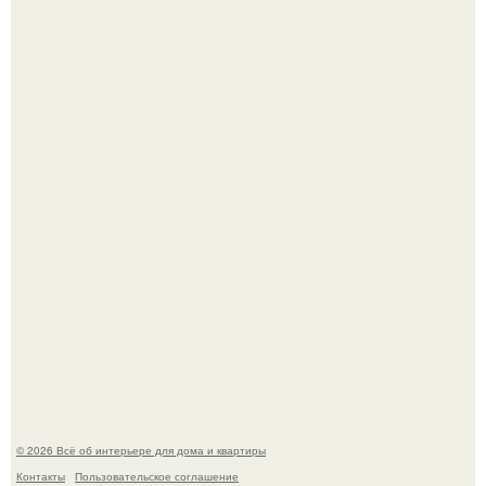
69-Летний житель Италии создал фальшивый античный
амфитеатр и долгое время успешно выдавал его за
настоящее историческое наследие.
Невеста без права выбора: как показ Samuel Cirnansck
2012 года превратил подиум в манифест против
принуждения.
© 2026 Всё об интерьере для дома и квартиры
Контакты
Пользовательское соглашение