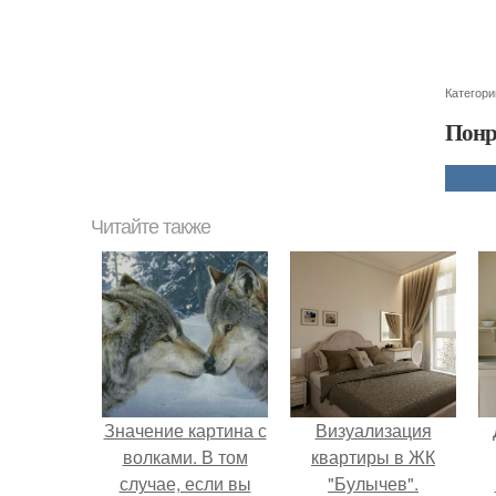
Категори
Понр
Читайте также
Значение картина с
Визуализация
волками. В том
квартиры в ЖК
случае, если вы
"Булычев".