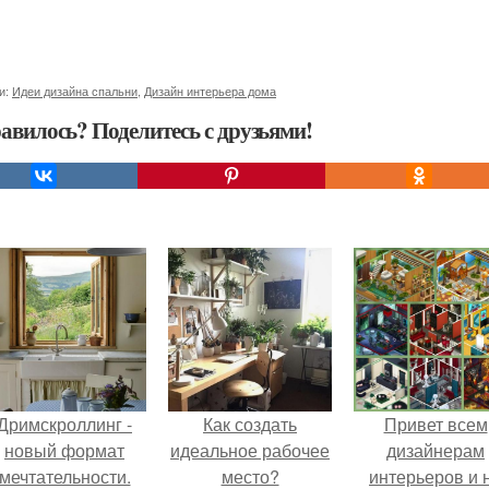
и:
Идеи дизайна спальни
,
Дизайн интерьера дома
авилось? Поделитесь с друзьями!
Дримскроллинг -
Как создать
Привет всем
новый формат
идеальное рабочее
дизайнерам
мечтательности.
место?
интерьеров и 