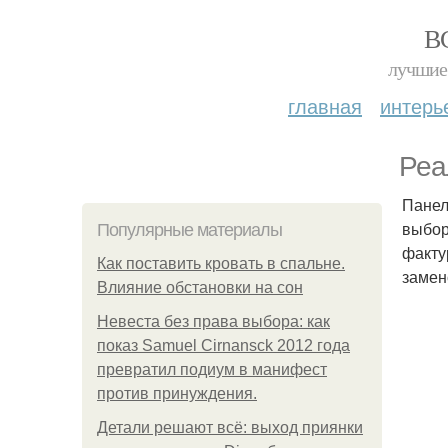
В
лучшие 
главная
интерь
Реа
Панел
выбор
Популярные материалы
факту
Как поставить кровать в спальне.
замен
Влияние обстановки на сон
Невеста без права выбора: как
показ Samuel Cirnansck 2012 года
превратил подиум в манифест
против принуждения.
Детали решают всё: выход приянки