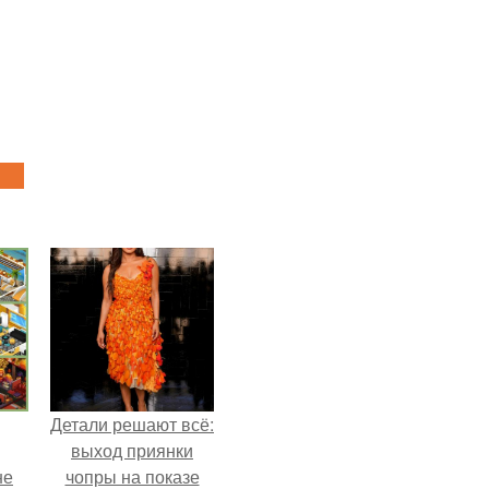
Детали решают всё:
выход приянки
не
чопры на показе