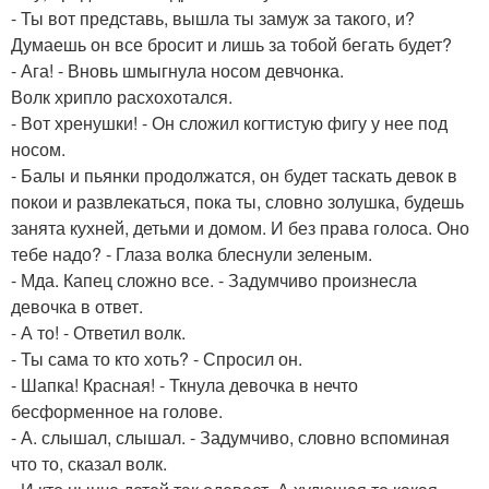
- Ты вот представь, вышла ты замуж за такого, и?
Думаешь он все бросит и лишь за тобой бегать будет?
- Ага! - Вновь шмыгнула носом девчонка.
Волк хрипло расхохотался.
- Вот хренушки! - Он сложил когтистую фигу у нее под
носом.
- Балы и пьянки продолжатся, он будет таскать девок в
покои и развлекаться, пока ты, словно золушка, будешь
занята кухней, детьми и домом. И без права голоса. Оно
тебе надо? - Глаза волка блеснули зеленым.
- Мда. Капец сложно все. - Задумчиво произнесла
девочка в ответ.
- А то! - Ответил волк.
- Ты сама то кто хоть? - Спросил он.
- Шапка! Красная! - Ткнула девочка в нечто
бесформенное на голове.
- А. слышал, слышал. - Задумчиво, словно вспоминая
что то, сказал волк.