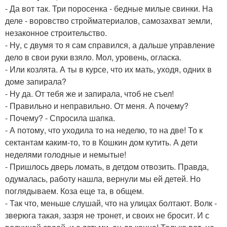
- Да вот так. Три поросенка - бедные милые свинки. На
деле - воровство стройматериалов, самозахват земли,
незаконное строительство.
- Ну, с двумя то я сам справился, а дальше управление
дело в свои руки взяло. Мол, уровень, огласка.
- Или козлята. А ты в курсе, что их мать, уходя, одних в
доме запирала?
- Ну да. От тебя же и запирала, чтоб не съел!
- Правильно и неправильно. От меня. А почему?
- Почему? - Спросила шапка.
- А потому, что уходила то на неделю, то на две! То к
сектантам каким-то, то в Кошкин дом кутить. А дети
неделями голодные и немытые!
- Пришлось дверь ломать, в детдом отвозить. Правда,
одумалась, работу нашла, вернули мы ей детей. Но
поглядываем. Коза еще та, в общем.
- Так что, меньше слушай, что на улицах болтают. Волк -
зверюга такая, зазря не тронет, и своих не бросит. И с