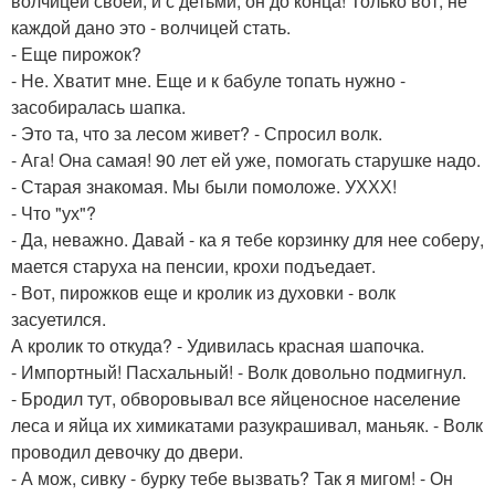
волчицей своей, и с детьми, он до конца! Только вот, не
каждой дано это - волчицей стать.
- Еще пирожок?
- Не. Хватит мне. Еще и к бабуле топать нужно -
засобиралась шапка.
- Это та, что за лесом живет? - Спросил волк.
- Ага! Она самая! 90 лет ей уже, помогать старушке надо.
- Старая знакомая. Мы были помоложе. УХХХ!
- Что "ух"?
- Да, неважно. Давай - ка я тебе корзинку для нее соберу,
мается старуха на пенсии, крохи подъедает.
- Вот, пирожков еще и кролик из духовки - волк
засуетился.
А кролик то откуда? - Удивилась красная шапочка.
- Импортный! Пасхальный! - Волк довольно подмигнул.
- Бродил тут, обворовывал все яйценосное население
леса и яйца их химикатами разукрашивал, маньяк. - Волк
проводил девочку до двери.
- А мож, сивку - бурку тебе вызвать? Так я мигом! - Он