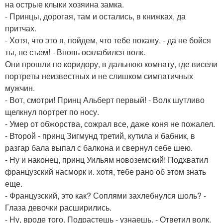
на острые клыки хозяина замка.
- Принцы, дорогая, там и остались, в книжках, да
притчах.
- Хотя, что это я, пойдем, что тебе покажу. - да не бойся
ты, не съем! - Вновь осклабился волк.
Они прошли по коридору, в дальнюю комнату, где висели
портреты неизвестных и не слишком симпатичных
мужчин.
- Вот, смотри! Принц Альберт первый! - Волк шутливо
щелкнул портрет по носу.
- Умер от обжорства, сожрал все, даже коня не пожалел.
- Второй - принц Зигмунд третий, кутила и бабник, в
разгар бала выпал с балкона и свернул себе шею.
- Ну и наконец, принц Уильям новоземский! Подхватил
французский насморк и. хотя, тебе рано об этом знать
еще.
- Французский, это как? Соплями захлебнулся шоль? -
Глаза девочки расширились.
- Ну, вроде того. Подрастешь - узнаешь. - Ответил волк.