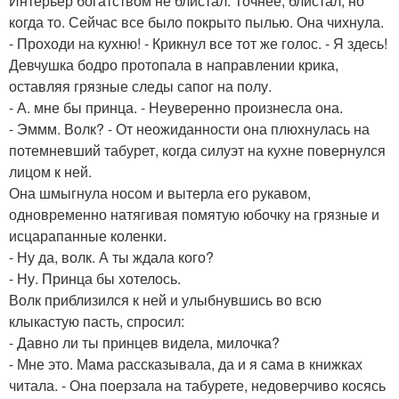
Интерьер богатством не блистал. Точнее, блистал, но
когда то. Сейчас все было покрыто пылью. Она чихнула.
- Проходи на кухню! - Крикнул все тот же голос. - Я здесь!
Девчушка бодро протопала в направлении крика,
оставляя грязные следы сапог на полу.
- А. мне бы принца. - Неуверенно произнесла она.
- Эммм. Волк? - От неожиданности она плюхнулась на
потемневший табурет, когда силуэт на кухне повернулся
лицом к ней.
Она шмыгнула носом и вытерла его рукавом,
одновременно натягивая помятую юбочку на грязные и
исцарапанные коленки.
- Ну да, волк. А ты ждала кого?
- Ну. Принца бы хотелось.
Волк приблизился к ней и улыбнувшись во всю
клыкастую пасть, спросил:
- Давно ли ты принцев видела, милочка?
- Мне это. Мама рассказывала, да и я сама в книжках
читала. - Она поерзала на табурете, недоверчиво косясь