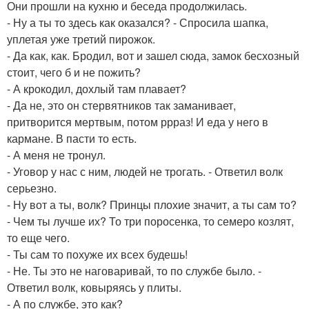
Они прошли на кухню и беседа продолжилась.
- Ну а ты то здесь как оказался? - Спросила шапка,
уплетая уже третий пирожок.
- Да как, как. Бродил, вот и зашел сюда, замок бесхозный
стоит, чего б и не пожить?
- А крокодил, дохлый там плавает?
- Да не, это он стервятников так заманивает,
притворится мертвым, потом ррраз! И еда у него в
кармане. В пасти то есть.
- А меня не тронул.
- Уговор у нас с ним, людей не трогать. - Ответил волк
серьезно.
- Ну вот а ты, волк? Принцы плохие значит, а ты сам то?
- Чем ты лучше их? То три поросенка, то семеро козлят,
то еще чего.
- Ты сам то похуже их всех будешь!
- Не. Ты это не наговаривай, то по службе было. -
Ответил волк, ковыряясь у плиты.
- А по службе, это как?