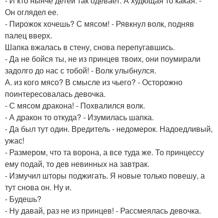
- И кто нынче детей так одевает. А худющая то какая. -
Он оглядел ее.
- Пирожок хочешь? С мясом! - Рявкнул волк, подняв
палец вверх.
Шапка вжалась в стену, снова перепугавшись.
- Да не бойся ты, не из принцев твоих, они поумирали
задолго до нас с тобой! - Волк улыбнулся.
А. из кого мясо? В смысле из чьего? - Осторожно
поинтересовалась девочка.
- С мясом дракона! - Похвалился волк.
- А дракон то откуда? - Изумилась шапка.
- Да был тут один. Вредитель - недомерок. Надоедливый,
ужас!
- Размером, что та ворона, а все туда же. То принцессу
ему подай, то дев невинных на завтрак.
- Измучил шторы поджигать. Я новые только повешу, а
тут снова он. Ну и.
- Будешь?
- Ну давай, раз не из принцев! - Рассмеялась девочка.