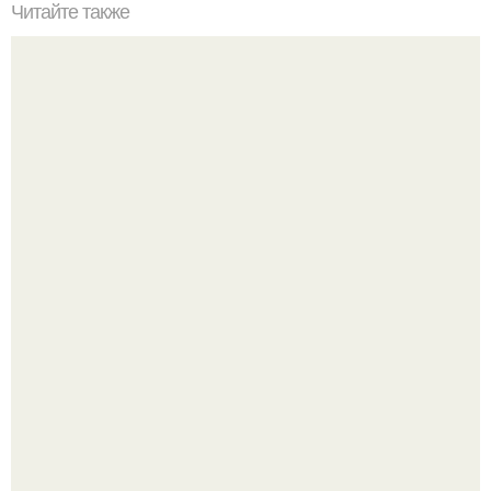
Читайте также
Плитка для печки в доме. Плитка для печи и камина -
какую выбрать и какой лучше обложить печь в доме.
Разноцветная керамическая плитка как украшение
интерьера.