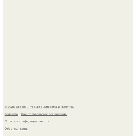
5 ошибок в планировке, из-за которых вы теряете метры.
"Проиллюстрированные Люди": Томас майландер
превратил солнечные ожоги в арт - объект.
© 2026 Всё об интерьере для дома и квартиры
Контакты
Пользовательское соглашение
Политика конфидециальности
Обратная связь