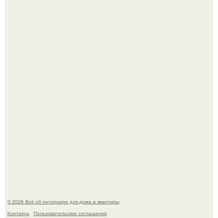
Среди сосен. Этот дом словно вырос среди деревьев, и
жизнь здесь течет в собственном ритме - спокойно, без
спешки и лишнего шума.
Дримскроллинг - новый формат мечтательности.
© 2026 Всё об интерьере для дома и квартиры
Контакты
Пользовательское соглашение