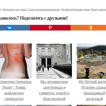
и:
Интерьер для дома
,
Стили интерьеров квартир
,
Дизайн интерьера дома
,
Корпусная 
авилось? Поделитесь с друзьями!
Проиллюстрированные
Мы воздвигнем
69-Летний жит
Люди": Томас
святилища и
Италии созда
майландер
символы новой и
фальшивый
превратил
благородной
античный
олнечные ожоги в
культуры", - говорил
амфитеатр и