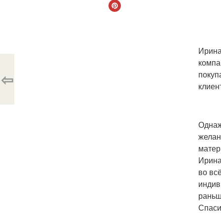
Ирина
компа
⇦
покуп
клиен
Однаж
желан
матер
Ирина
во вс
индив
раньш
Спаси