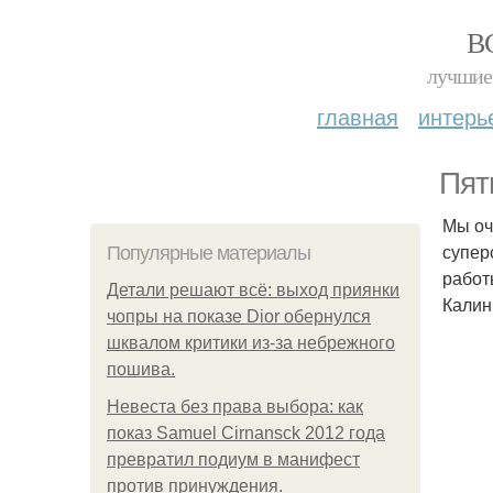
В
лучшие 
главная
интерь
Пят
Мы оч
супер
Популярные материалы
работ
Детали решают всё: выход приянки
Калин
чопры на показе Dior обернулся
шквалом критики из-за небрежного
пошива.
Невеста без права выбора: как
показ Samuel Cirnansck 2012 года
превратил подиум в манифест
против принуждения.