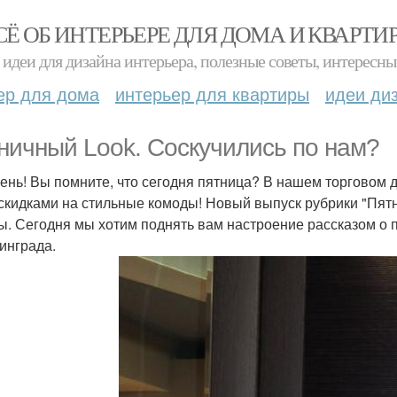
СЁ ОБ ИНТЕРЬЕРЕ ДЛЯ ДОМА И КВАРТИ
идеи для дизайна интерьера, полезные советы, интересны
ер для дома
интерьер для квартиры
идеи ди
ничный Look. Соскучились по нам?
ень! Вы помните, что сегодня пятница? В нашем торговом д
скидками на стильные комоды! Новый выпуск рубрики "Пятн
ы. Сегодня мы хотим поднять вам настроение рассказом о 
инграда.