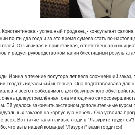
 Константинова - успешный продавец - консультант салона "
нии почти два года и за это время сумела стать по-насто
ателей. Отзывчивая и приветливая, ответственная и иници
тов и радует руководство компании блестящими результата
ды Ирина в течение полутора лет вела сложнейший заказ, 
ии создать идеальный интерьер. Она подготавливала для н
иалов и всего необходимого для безупречного обустройств
 очень целеустремлённая, она методично самосовершенст
ём. Ей удалось закончить экстерном дополнительные курсы
идуальных заказов на корпусную мебель. Она усвоила прог
е всех. Вот такие талантливые люди в "Лазурите трудятся"!
бо, что вы в нашей команде! "Лазурит" вами гордится!