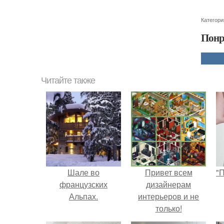
Категори
Понр
Читайте также
Шале во
Привет всем
"
французских
дизайнерам
Альпах.
интерьеров и не
только!
с