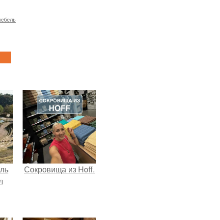
мебель
ель
Сокровища из Hoff.
л