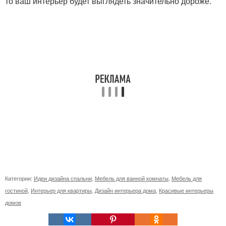
то ваш интерьер будет выглядеть значительно дороже.
Категории:
Идеи дизайна спальни
,
Мебель для ванной комнаты
,
Мебель для
гостиной
,
Интерьер для квартиры
,
Дизайн интерьера дома
,
Красивые интерьеры
домов