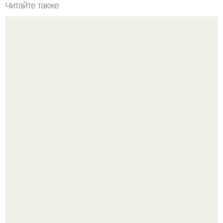
Читайте также
Дизайн ванной комнаты.
Привет! Хочу поделиться моим давним и очередным
неопубликованным проектом.