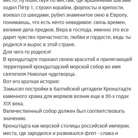
ходил Пётр 1, строил корабли, форпосты и крепости,
воевал со шведами, рубил знаменитое окно в Европу,
понимаешь, что есть нечто невидимое: связь времен,
великие дела предков, Вера в господа, именно это все
дарит чувство причастности, любви и гордости, ведь ты
родился и вырос в этой стране.
Для чего-то родился!
В крондштадте поразил своею красотой и прилегающей
территорией крондштадский морской собор во имя
святителя Николая чудотворца.
Вот его краткая история:
Замысел постройки в балтийской цитадели Кронштадте
каменного храма для моряков возник еще в 30-х годах
ХlХ века.
Величественный собор должен был соответствовать
значению.
Кронштадта как морской столицы российской империи,
места, где зародился и развивался флот - слава и