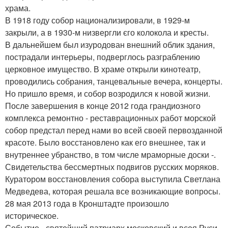
храма.
В 1918 году собор национализировали, в 1929-м
закрыли, а в 1930-м низвергли єго колокола и кресты.
В дальнейшем был изуродован внешний облик здания,
пострадали интерьеры, подверглось разграблению
церковное имущество. В храме открыли кинотеатр,
проводились собрания, танцевальные вечера, концерты.
Но пришло время, и собор возродился к новой жизни.
После завершения в конце 2012 года грандиозного
комплекса ремонтно - реставрационных работ морской
собор предстал перед нами во всей своей первозданной
красоте. Было восстановлено как его внешнее, так и
внутреннее убранство, в том числе мраморные доски -.
Свидетельства бессмертных подвигов русских моряков.
Куратором восстановления собора выступила Светлана
Медведева, которая решала все возникающие вопросы.
28 мая 2013 года в Кронштадте произошло
историческое.
Событие - святейший патриарх московский и всея Руси