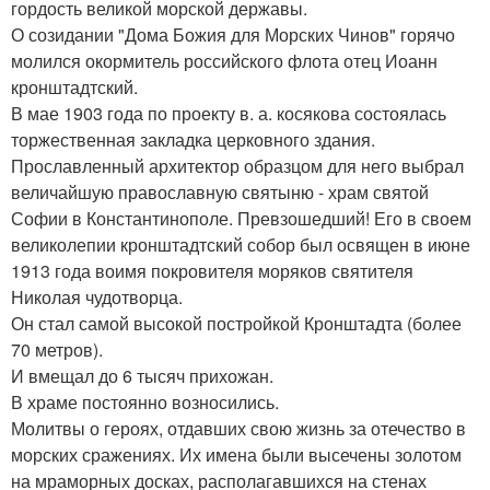
гордость великой морской державы.
О созидании "Дома Божия для Морских Чинов" горячо
молился окормитель российского флота отец Иоанн
кронштадтский.
В мае 1903 года по проекту в. а. косякова состоялась
торжественная закладка церковного здания.
Прославленный архитектор образцом для него выбрал
величайшую православную святыню - храм святой
Софии в Константинополе. Превзошедший! Его в своем
великолепии кронштадтский собор был освящен в июне
1913 года воимя покровителя моряков святителя
Николая чудотворца.
Он стал самой высокой постройкой Кронштадта (более
70 метров).
И вмещал до 6 тысяч прихожан.
В храме постоянно возносились.
Молитвы о героях, отдавших свою жизнь за отечество в
морских сражениях. Их имена были высечены золотом
на мраморных досках, располагавшихся на стенах