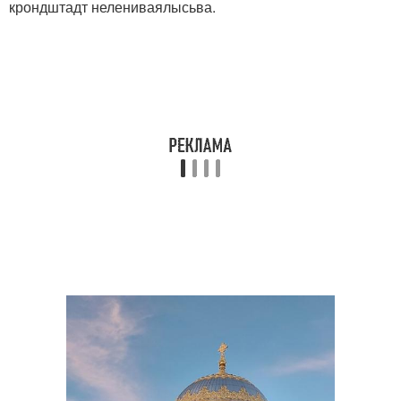
крондштадт нелениваялысьва.