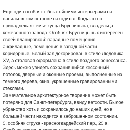
Еще один особняк с богатейшими интерьерами на
васильевском острове находится. Когда-то он
принадлежал семье купца Брусницына, владельца
кожевенного завода. Особняк Брусницыных интересен
своей планировкой: парадные помещения -
анфиладные, помещения в западной части -
коридорные. Белый зал декорирован в стиле Людовика
XV, а столовая оформлена в стиле позднего ренессанса.
Здесь можно увидеть сохранившийся кессонный
потолок, дверные и оконные проемы, выполненные из
темного дерева, окна, украшенные гравированными
стеклами.
Замечательное архитектурное творение может быть
потеряно для Санкт-петербурга, ввиду ветхости. Былое
убранство хоть и сохранилось до наших дней, но в
большей части находится в заброшенном состоянии.
3. особняк струка - красногвардейский пер., 23 а.
Особняк струка интересен сразу по нескольким