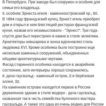
В Петербурге. При заводе был сооружен и особняк для
семьи его владельца.
5. особняк Эрнеста игеля - каменноостровский пр., 60.
В 1894 году французский купец Эрнест игель приобрел
дом и открыл в нем блестящий ресторан французской
кухни, назвав его незамысловато - "Эрнест". Три года
спустя дом был перестроен в камне в стиле эклектики.
Архитекторы ковшарова и зонна вдохновлял стиль
людовика XVI. Кроме особняка было построено еще
несколько каменных сооружений, объединенных
общими архитектурными чертами.
Фасад старинного особняка находится в аварийном
состоянии, зато интерьеры хорошо сохранились.
6. дача гаусвальд - каменный остров, 2-я берёзовая
аллея, 32.
На каменном острове находится первое в России
деревянное здание в стиле модерн - дача гаусвальд,
названная так в честь семейства булочного мастера
гаусвальда. А также это одна из очень редких для России