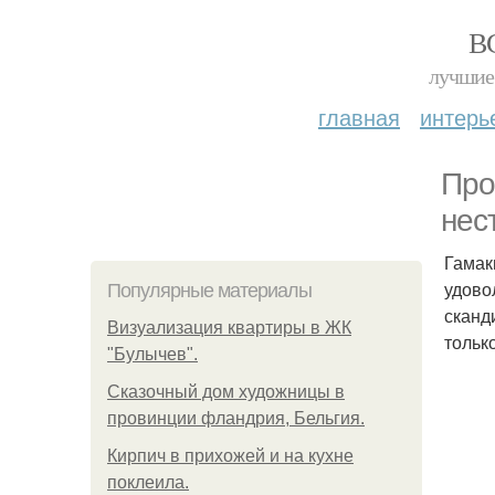
В
лучшие 
главная
интерь
Про
нес
Гамак
удово
Популярные материалы
сканд
Визуализация квартиры в ЖК
тольк
"Булычев".
Сказочный дом художницы в
провинции фландрия, Бельгия.
Кирпич в прихожей и на кухне
поклеила.