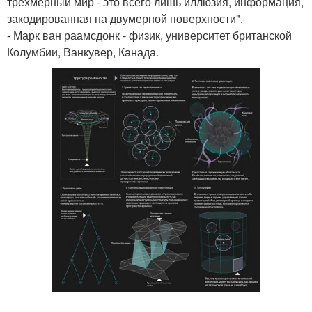
трехмерный мир - это всего лишь иллюзия, информация,
закодированная на двумерной поверхности".
- Марк ван раамсдонк - физик, университет британской
Колумбии, Ванкувер, Канада.