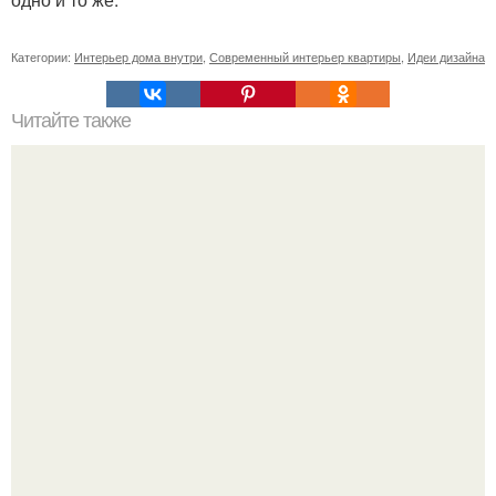
Категории:
Интерьер дома внутри
,
Современный интерьер квартиры
,
Идеи дизайна
Читайте также
Шторы из бусин своими руками делать очень
увлекательно!