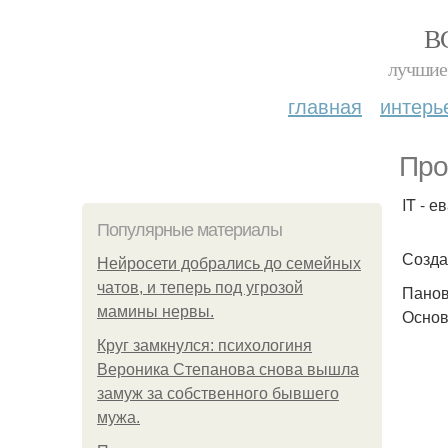
В
лучшие 
главная
интерь
Про
IT - 
Популярные материалы
Созда
Нейросети добрались до семейных
чатов, и теперь под угрозой
Панов
мамины нервы.
Основ
Круг замкнулся: психологиня
Вероника Степанова снова вышла
замуж за собственного бывшего
мужа.