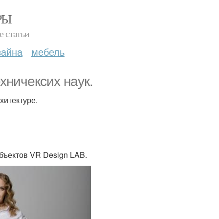
РЫ
е статьи
зайна
мебель
хничексих наук.
хитектуре.
бъектов VR Design LAB.