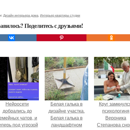
и:
Дизайн интерьера дома
,
Интерьер квартиры студии
авилось? Поделитесь с друзьями!
Нейросети
Белая галька в
Круг замкнулс
добрались до
дизайне участка.
психологиня
емейных чатов, и
Белая галька в
Вероника
еперь под угрозой
ландшафтном
Степанова сно