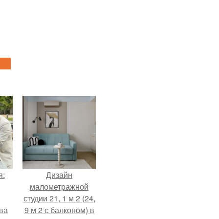
я:
Дизайн
малометражной
студии 21, 1 м 2 (24,
ва
9 м 2 с балконом) в