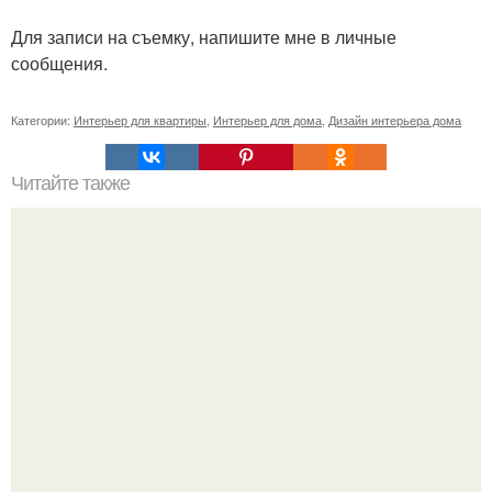
Для записи на съемку, напишите мне в личные
сообщения.
Категории:
Интерьер для квартиры
,
Интерьер для дома
,
Дизайн интерьера дома
Читайте также
Что нужно сделать въезжая в новую квартиру. Приметы
и ритуалы при новоселье