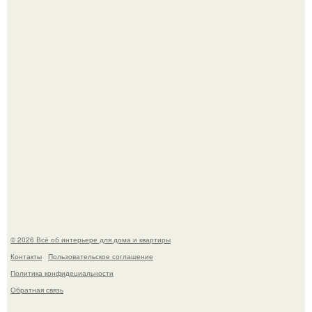
Сокровища из Hoff.
Эко - панно "Песочный Берег":
© 2026 Всё об интерьере для дома и квартиры
Контакты
Пользовательское соглашение
Политика конфидециальности
Обратная связь