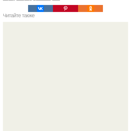
Читайте также
Ваза из бутылки. Приступаем к уроку
Стильный ремонт в двушке - мечта реальностью стала!