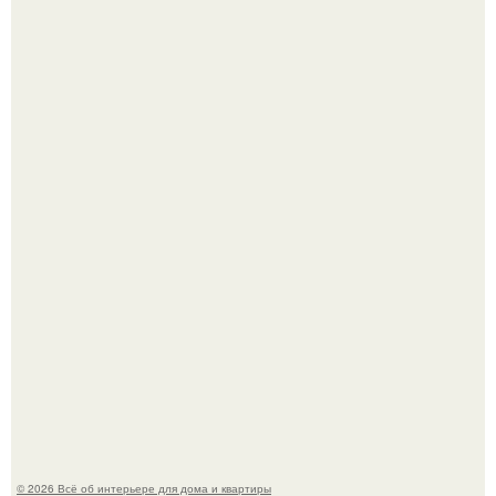
Детали решают всё: выход приянки чопры на показе Dior
обернулся шквалом критики из-за небрежного пошива.
69-Летний житель Италии создал фальшивый античный
амфитеатр и долгое время успешно выдавал его за
настоящее историческое наследие.
© 2026 Всё об интерьере для дома и квартиры