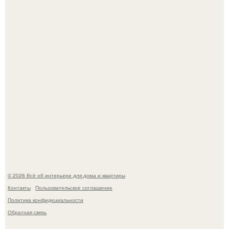
Детали решают всё: выход приянки чопры на показе Dior
обернулся шквалом критики из-за небрежного пошива.
Сокровища из Hoff.
© 2026 Всё об интерьере для дома и квартиры
Контакты
Пользовательское соглашение
Политика конфидециальности
Обратная связь