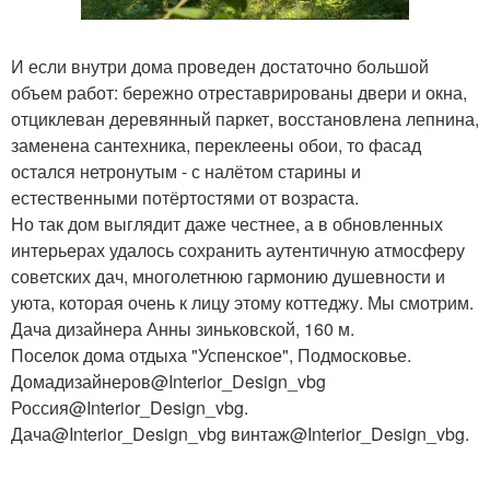
И если внутри дома проведен достаточно большой
объем работ: бережно отреставрированы двери и окна,
отциклеван деревянный паркет, восстановлена лепнина,
заменена сантехника, переклеены обои, то фасад
остался нетронутым - с налётом старины и
естественными потёртостями от возраста.
Но так дом выглядит даже честнее, а в обновленных
интерьерах удалось сохранить аутентичную атмосферу
советских дач, многолетнюю гармонию душевности и
уюта, которая очень к лицу этому коттеджу. Мы смотрим.
Дача дизайнера Анны зиньковской, 160 м.
Поселок дома отдыха "Успенское", Подмосковье.
Домадизайнеров@Interior_Design_vbg
Россия@Interior_Design_vbg.
Дача@Interior_Design_vbg винтаж@Interior_Design_vbg.