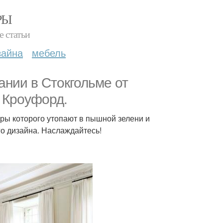
РЫ
е статьи
зайна
мебель
нии в Стокгольме от
е Кроуфорд.
еры которого утопают в пышной зелени и
о дизайна. Наслаждайтесь!