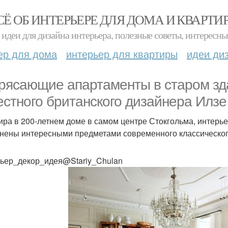
СЁ ОБ ИНТЕРЬЕРЕ ДЛЯ ДОМА И КВАРТИ
идеи для дизайна интерьера, полезные советы, интересны
ер для дома
интерьер для квартиры
идеи ди
рясающие апартаменты в старом зда
естного британского дизайнера Илз
ира в 200-летнем доме в самом центре Стокгольма, интерь
нены интересными предметами современного классическог
ьер_декор_идея@Stariy_Chulan