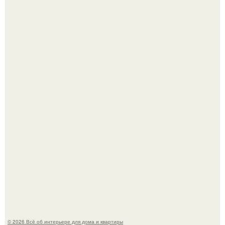
Готовясь к поездке, мы листали путеводители по городу
и наткнулись на фотографию белого дворца.
Стало интересно поучаствовать в этом флешмобе -
Artvsartist, хоть он не совсем про рукоделие, а больше
про живопись, рисунок.
© 2026 Всё об интерьере для дома и квартиры