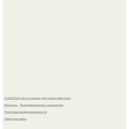
Эко - панно "Песочный Берег":
Стильная квартира в светлых приятных тонах.
© 2026 Всё об интерьере для дома и квартиры
Контакты
Пользовательское соглашение
Политика конфидециальности
Обратная связь