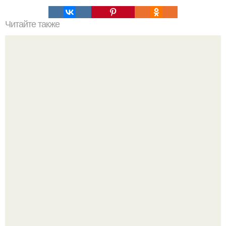
Читайте также
Разрушители легенд. 1. худеть локально, частями
невозможно!