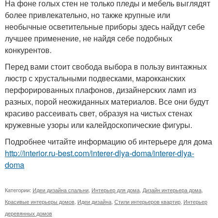
На фоне голых стен не только пледы и мебель выглядят
более привлекательно, но также крупные или
необычные осветительные приборы здесь найдут себе
лучшее применение, не найдя себе подобных
конкурентов.
Перед вами стоит свобода выбора в пользу винтажных
люстр с хрустальными подвесками, марокканских
перфорированных плафонов, дизайнерских ламп из
разных, порой неожиданных материалов. Все они будут
красиво рассеивать свет, образуя на чистых стенах
кружевные узоры или калейдоскопические фигуры.
Подробнее читайте информацию об интерьере для дома
http://interior.ru-best.com/interer-dlya-doma/interer-dlya-
doma
Категории:
Идеи дизайна спальни
,
Интерьер для дома
,
Дизайн интерьера дома
,
Красивые интерьеры домов
,
Идеи дизайна
,
Стили интерьеров квартир
,
Интерьер
деревянных домов