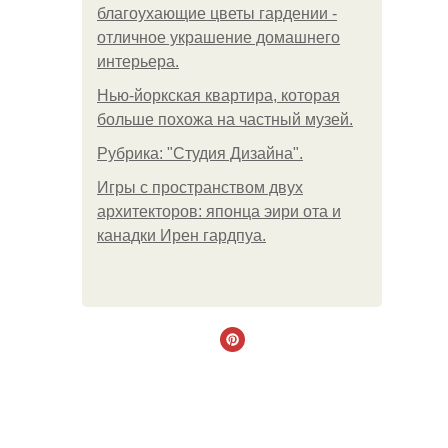
благоухающие цветы гардении -
отличное украшение домашнего
интерьера.
Нью-йоркская квартира, которая
больше похожа на частный музей.
Рубрика: "Студия Дизайна".
Игры с пространством двух
архитекторов: японца эири ота и
канадки Ирен гардпуа.