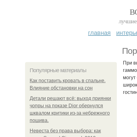
В
лучшие 
главная
интерь
Пор
При в
гаммо
Популярные материалы
могут
Как поставить кровать в спальне.
широк
Влияние обстановки на сон
гости
Детали решают всё: выход приянки
чопры на показе Dior обернулся
шквалом критики из-за небрежного
пошива.
Невеста без права выбора: как