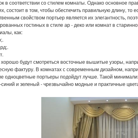
ок в соответствии со стилем комнаты. Однако основное пра
ях, состоит в том, чтобы обеспечить правильную длину, то ес
твенным свойством портьер является их элегантность, поэт
рованных гостиных в стиле ар - деко или комнат в старинн
иалы, как:
;.
рд;.
т.
 хорошо будут смотреться восточные вышитые узоры, напри
есную фактуру. В комнатах с современным дизайном, напри
ие одноцветные портьеры подойдут лучше. Такой минимали
-синий и зеленый - чрезвычайно модные и практичные цвет