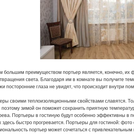
 большим преимуществом портьер является, конечно, их ф
твращения света. Благодаря им в комнате вы получите темн
жи посторонние глаза не увидят, что происходит внутри п
еры своими теплоизоляционными свойствами славятся. То
, поэтому зимой он поможет сохранить приятную температур
рева. Портьеры в гостиную будут особенно эффективны в п
х здесь быстро прогревается. Портьеры для гостиной: фото 
иональность портьер может сочетаться с привлекательным