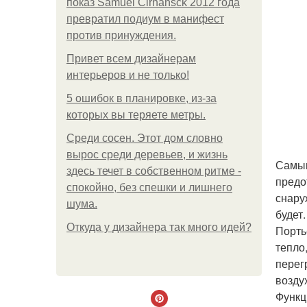
показ Samuel Cirnansck 2012 года
превратил подиум в манифест
против принуждения.
Привет всем дизайнерам
интерьеров и не только!
5 ошибок в планировке, из-за
которых вы теряете метры.
Среди сосен. Этот дом словно
вырос среди деревьев, и жизнь
Самым
здесь течет в собственном ритме -
предо
спокойно, без спешки и лишнего
снару
шума.
будет.
Откуда у дизайнера так много идей?
Порть
тепло
перег
возду
Функц