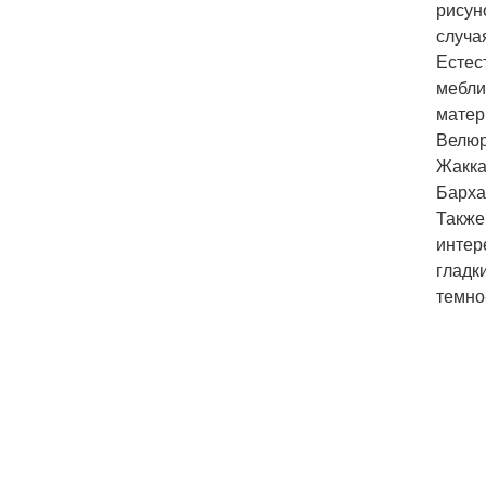
рисун
случа
Естес
мебли
матер
Велюр
Жакка
Барха
Также
интер
гладк
темно