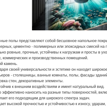
ные полы представляют собой бесшовное напольное покры
ерных, цементно - полимерных или эпоксидных смесей на 
ьно ровные, прочные, устойчивы к нагрузкам и просты в ух
, коммерческих и производственных помещений.
й камень.
даря своей универсальности и эстетике он находит широко
ьеров - столешницы, ванные комнаты, полы, фасады зданий
овка стен, декоративные элементы.
тойчив к внешним воздействиям и имеет натуральный вид.
 эффективно наносить на разные типы поверхностей, включ
елает его подходящим для широкого спектра задач.
ает высокой прочностью и устойчивостью к износу, ударам,