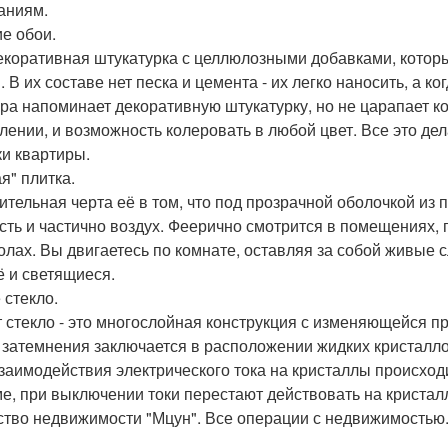
аниям.
е обои.
екоративная штукатурка с целлюлозными добавками, кото
 В их составе нет песка и цемента - их легко наносить, а к
ура напоминает декоративную штукатурку, но не царапает ко
лении, и возможность колеровать в любой цвет. Все это де
ки квартиры.
я" плитка.
ительная черта её в том, что под прозрачной оболочкой из
сть и частично воздух. Феерично смотрится в помещениях, г
олах. Вы двигаетесь по комнате, оставляя за собой живые 
ё и светящиеся.
 стекло.
 стекло - это многослойная конструкция с изменяющейся п
 затемнения заключается в расположении жидких кристаллов
взаимодействия электрического тока на кристаллы происход
е, при выключении токи перестают действовать на кристал
ство недвижимости "Мцун". Все операции с недвижимостью. 8