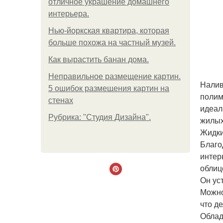
отличное украшение домашнего
интерьера.
Нью-йоркская квартира, которая
больше похожа на частный музей.
Как вырастить банан дома.
Неправильное размещение картин.
Налив
5 ошибок размещения картин на
полим
стенах
идеал
Рубрика: "Студия Дизайна".
жилых
Жидки
Благо
интер
облиц
Он ус
Можно
что д
Облад