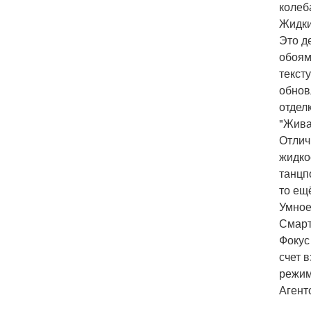
колеб
Жидки
Это д
обоям.
текст
обнов
отдел
"Жива
Отлич
жидко
танцп
то ещ
Умное
Смарт
Фокус
счет 
режим
Агент