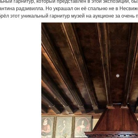
ьный гарнитур, который представлен в этой экспозиции, бы
антина радзивилла. Но украшал он её спальню не в Несвиже
рёл этот уникальный гарнитур музей на аукционе за очень 