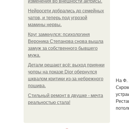
изменения во внешности актрисы.
Нейросети добрались до семейных
чатов, и теперь под угрозой
мамины нервы.
Круг замкнулся: психологиня
Вероника Степанова снова вышла
замуж за собственного бывшего
мужа.
Детали решают всё: выход приянки
чопры на показе Dior обернулся
шквалом критики из-за небрежного
На Ф.
пошива.
Скром
устра
Стильный ремонт в двушке - мечта
Реста
реальностью стала!
потол