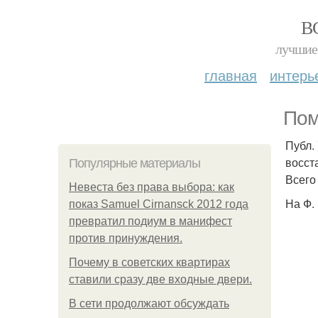
В
лучшие 
главная
интерь
Пом
Публ.
восст
Популярные материалы
Всего
Невеста без права выбора: как
На Ф.
показ Samuel Cirnansck 2012 года
превратил подиум в манифест
против принуждения.
Почему в советских квартирах
ставили сразу две входные двери.
В сети продолжают обсуждать