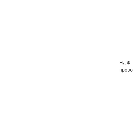
На Ф.
прово