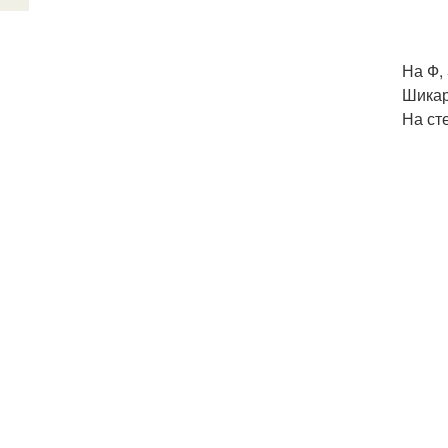
На Ф,
Шикар
На ст