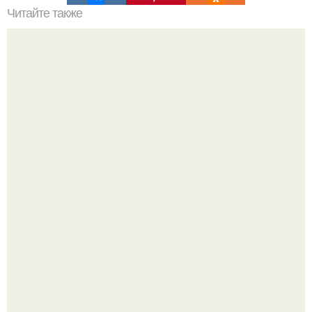
Читайте также
Реализация проекта квартиры - студии для молодой
семьи.
Уютная светлая квартира в лучах солнца.