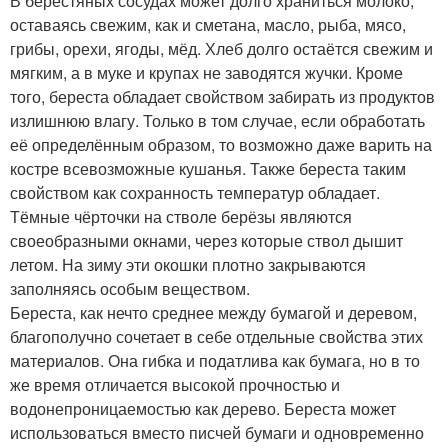
В берестяных сосудах может долго храниться молоко,
оставаясь свежим, как и сметана, масло, рыба, мясо,
грибы, орехи, ягоды, мёд. Хлеб долго остаётся свежим и
мягким, а в муке и крупах не заводятся жучки. Кроме
того, береста обладает свойством забирать из продуктов
излишнюю влагу. Только в том случае, если обработать
её определённым образом, то возможно даже варить на
костре всевозможные кушанья. Также береста таким
свойством как сохранность температур обладает.
Тёмные чёрточки на стволе берёзы являются
своеобразными окнами, через которые ствол дышит
летом. На зиму эти окошки плотно закрываются
заполняясь особым веществом.
Береста, как нечто среднее между бумагой и деревом,
благополучно сочетает в себе отдельные свойства этих
материалов. Она гибка и податлива как бумага, но в то
же время отличается высокой прочностью и
водонепроницаемостью как дерево. Береста может
использоваться вместо писчей бумаги и одновременно