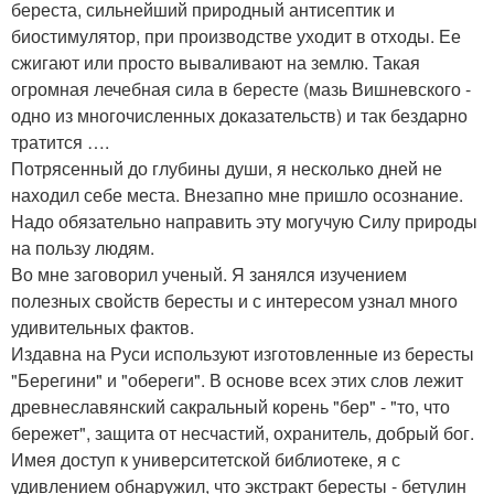
береста, сильнейший природный антисептик и
биостимулятор, при производстве уходит в отходы. Ее
сжигают или просто вываливают на землю. Такая
огромная лечебная сила в бересте (мазь Вишневского -
одно из многочисленных доказательств) и так бездарно
тратится ….
Потрясенный до глубины души, я несколько дней не
находил себе места. Внезапно мне пришло осознание.
Надо обязательно направить эту могучую Силу природы
на пользу людям.
Во мне заговорил ученый. Я занялся изучением
полезных свойств бересты и с интересом узнал много
удивительных фактов.
Издавна на Руси используют изготовленные из бересты
"Берегини" и "обереги". В основе всех этих слов лежит
древнеславянский сакральный корень "бер" - "то, что
бережет", защита от несчастий, охранитель, добрый бог.
Имея доступ к университетской библиотеке, я с
удивлением обнаружил, что экстракт бересты - бетулин