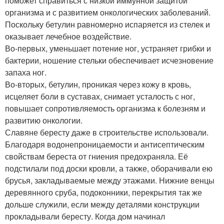
поможет справиться с низкой иммунной защитой
организма и с развитием онкологических заболеваний.
Поскольку бетулин равномерно испаряется из стелек и
оказывает лечебное воздействие.
Во-первых, уменьшает потение ног, устраняет грибки и
бактерии, ношение стельки обеспечивает исчезновение
запаха ног.
Во-вторых, бетулин, проникая через кожу в кровь,
исцеляет боли в суставах, снимает усталость с ног,
повышает сопротивляемость организма к болезням и
развитию онкологии.
Славяне бересту даже в строительстве использовали.
Благодаря водонепроницаемости и антисептическим
свойствам береста от гниения предохраняла. Её
подстилали под доски кровли, а также, оборачивали ею
брусья, закладываемые между этажами. Нижние венцы
деревянного сруба, подоконники, перекрытия так же
дольше служили, если между деталями конструкции
прокладывали бересту. Когда дом начинал