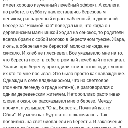
имеет хорошо изученный лечебный эффект. А коллега
по работе, в субботу нахлеставшись березовым
веником, распаренный и расслабленный, в душевной
беседе за "Рюмкой чая" поведал мне, что когда он
деревенским мальчишкой ходил на сенокос, то родители
всегда брали с собой молоко в берестяном туеске. Жара,
июль, а оберегаемое берестой молоко никогда не
скисало. И хлеб не плесневел. Все указывало мне на то,
что береста несет в себе огромный лечебный потенциал.
Знания про бересту приходили ко мне отовсюду, словно
их кто-то мне посылал. Это было просто как наваждение.
Однажды в селе владимирском, что на светлояре
(помните легенду о граде китеже), я разговорился с
одним деревенским жителем. Неторопливо растягивая
слова и окая, он рассказывал мне о березе. Между
прочим, я услышал: "Она, Береста, Почитай как те
Обои". И у меня как будто что-то включилось. Так
появились на свет биопанели из бересты. В заключение