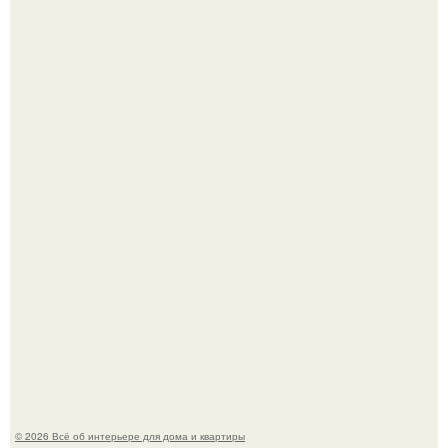
Привет всем дизайнерам интерьеров и не только!
"Проиллюстрированные Люди": Томас майландер
превратил солнечные ожоги в арт - объект.
© 2026 Всё об интерьере для дома и квартиры