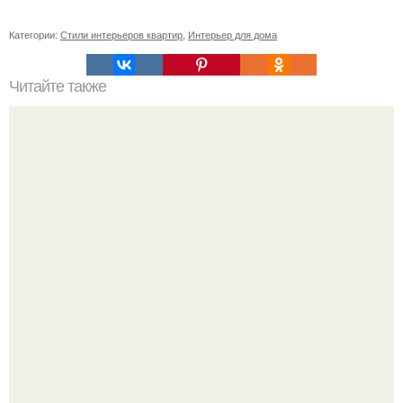
Категории:
Стили интерьеров квартир
,
Интерьер для дома
Читайте также
Раздвижные перегородки своими руками. Виды
раздвижных перегородок