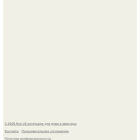
Кёнигсберг. Интерьер дома студенческого братства
"Германия".
В Японии бесплатно раздают дома самураев - звучит как
план на новую жизнь.
© 2026 Всё об интерьере для дома и квартиры
Контакты
Пользовательское соглашение
Политика конфидециальности