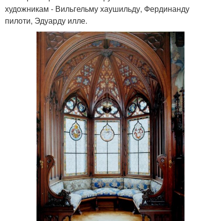
художникам - Вильгельму хаушильду, Фердинанду
пилоти, Эдуарду илле.