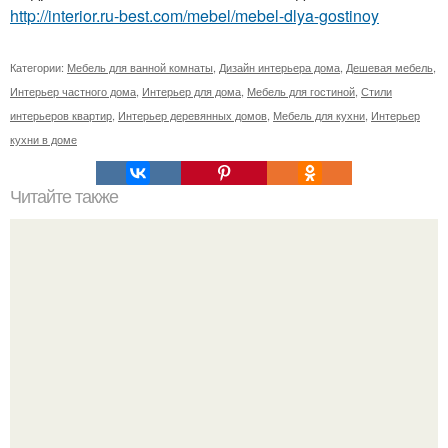
http://interior.ru-best.com/mebel/mebel-dlya-gostinoy
Категории:
Мебель для ванной комнаты
,
Дизайн интерьера дома
,
Дешевая мебель
,
Интерьер частного дома
,
Интерьер для дома
,
Мебель для гостиной
,
Стили
интерьеров квартир
,
Интерьер деревянных домов
,
Мебель для кухни
,
Интерьер
кухни в доме
Читайте также
Квартира со сказочными мотивами в Москве ч. 1.