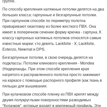
группе.
По способу крепления натяжные потолки делятся на два
больших класса: гарпунные и безгарпунные потолки.
При гарпунном способе по периметру полотна
приваривают окантовку из более жесткого ПВХ. Она
имеет в поперечном сечении форму крючка - гарпуна. К
классу гарпунных натяжных потолков относятся самые
известные марки: сто девять. Lackfolie - X, Lackfolie,
Extenzo, Newmat и DPS.
Безгарпунные потолки, в свою очередь делятся на
подклассы. Потолки клинового крепления - Mondea
(Нидерланды. При этом способе крепления края
нагретого и расправленного полотна просто зажимают
на каркасе с помощью распорного профиля (как ткань в
пяльцах для вышивания.
При кулачковом способе пленку из ПВХ крепят между
двумя полукруглыми поверхностями разводимых
"Кулачков", которые входят в крепежный профиль. Эти