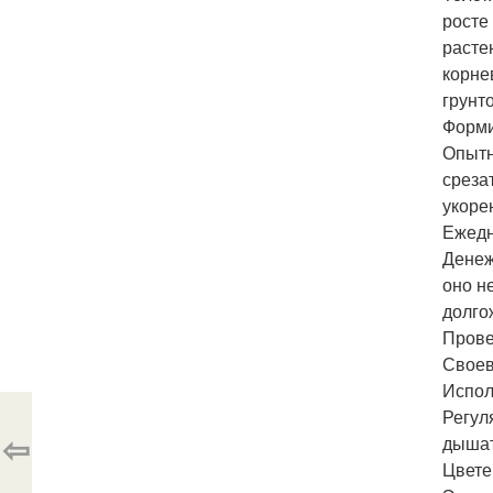
росте
расте
корне
грунт
Форми
Опытн
среза
укоре
Ежедн
Денеж
оно н
долго
Прове
Своев
Испол
Регул
⇦
дышат
Цвете