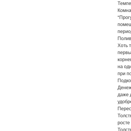
Темпе
Комна
"Прог
помещ
период
Полив
Хоть 
первы
корне
на од
при п
Подко
Денеж
даже д
удобр
Перес
Толст
росте
Толст