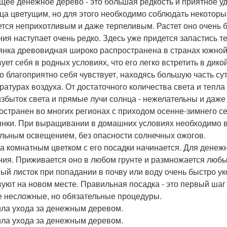
щее денежное дерево - это большая редкость и приятное уд
ца цветущим, но для этого необходимо соблюдать некотор
ется неприхотливым и даже терпеливым. Растет оно очень б
ния наступает очень редко. Здесь уже придется запастись 
янка древовидная широко распространена в странах южной
вует себя в родных условиях, что его легко встретить в ди
о благоприятно себя чувствует, находясь большую часть су
ратурах воздуха. От достаточного количества света и тепла 
збыток света и прямые лучи солнца - нежелательны и даже 
остранен во многих регионах с приходом осенне-зимнего се
янки. При выращивании в домашних условиях необходимо в
льным освещением, без опасности солнечных ожогов.
за комнатным цветком с его посадки начинается. Для денеж
ния. Приживается оно в любом грунте и размножается любы
ый листок при попадании в почву или воду очень быстро ук
вуют на новом месте. Правильная посадка - это первый шаг 
е несложные, но обязательные процедуры.
ла ухода за денежным деревом.
ла ухода за денежным деревом.