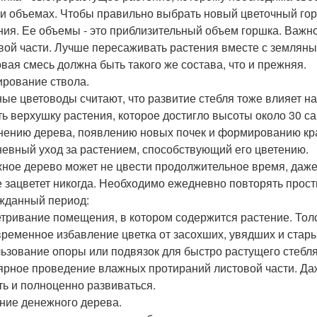
 и объемах. Чтобы правильно выбрать новый цветочный го
ния. Ее объемы - это приблизительный объем горшка. Важн
вой части. Лучше пересаживать растения вместе с земляны
овая смесь должна быть такого же состава, что и прежняя.
рование ствола.
ые цветоводы считают, что развитие стебля тоже влияет н
ть верхушку растения, которое достигло высоты около 30 с
нению дерева, появлению новых почек и формированию кра
евный уход за растением, способствующий его цветению.
ное дерево может не цвести продолжительное время, даже в 
е зацветет никогда. Необходимо ежедневно повторять прост
жданный период:
тривание помещения, в котором содержится растение. Толс
ременное избавление цветка от засохших, увядших и стары
ьзование опоры или подвязок для быстро растущего стебля
ярное проведение влажных протираний листовой части. Д
ь и полноценно развиваться.
ние денежного дерева.