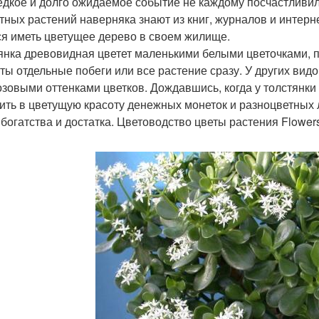
едкое и долго ожидаемое событие не каждому посчастливил
тных растений наверняка знают из книг, журналов и интерне
ся иметь цветущее дерево в своем жилище.
янка древовидная цветет маленькими белыми цветочками, 
ты отдельные побеги или все растение сразу. У других вид
озовыми оттенками цветков. Дождавшись, когда у толстянки
ить в цветущую красоту денежных монеток и разноцветных 
 богатства и достатка. Цветоводство цветы растения Flower