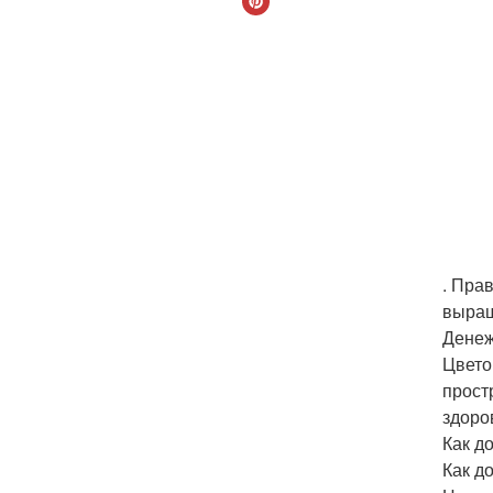
. Пра
выращ
Денеж
Цвето
прост
здоро
Как д
Как д