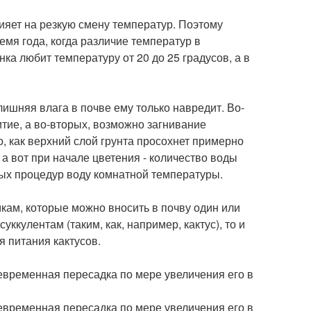
ияет на резкую смену температур. Поэтому
емя года, когда различие температур в
ка любит температуру от 20 до 25 градусов, а в
лишняя влага в почве ему только навредит. Во-
тие, а во-вторых, возможно загнивание
о, как верхний слой грунта просохнет примерно
а вот при начале цветения - количество воды
ых процедур воду комнатной температуры.
кам, которые можно вносить в почву один или
уккулентам (таким, как, например, кактус), то и
 питания кактусов.
евременная пересадка по мере увеличения его в
евременная пересадка по мере увеличения его в