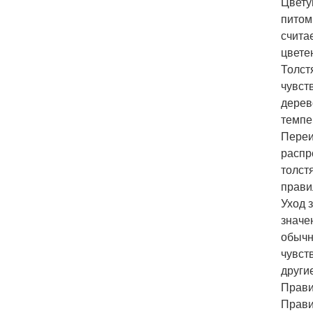
Цвету
питом
счита
цвете
Толст
чувст
дерев
темпе
Переи
распр
толст
прави
Уход 
значе
обычн
чувст
други
Прави
Прави