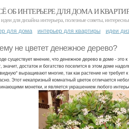
СЁ ОБ ИНТЕРЬЕРЕ ДЛЯ ДОМА И КВАРТИ
идеи для дизайна интерьера, полезные советы, интересны
ер для дома
интерьер для квартиры
идеи ди
ему не цветет денежное дерево?
оде существует мнение, что денежное дерево в доме - это 
т, значит, достаток и богатство поселится в этом доме надо
видную" выращивают многие, так как растение не требует к
асно. Этот некапризный комнатный цветок отличается неб
инающими монетки, и является украшением любого интерь