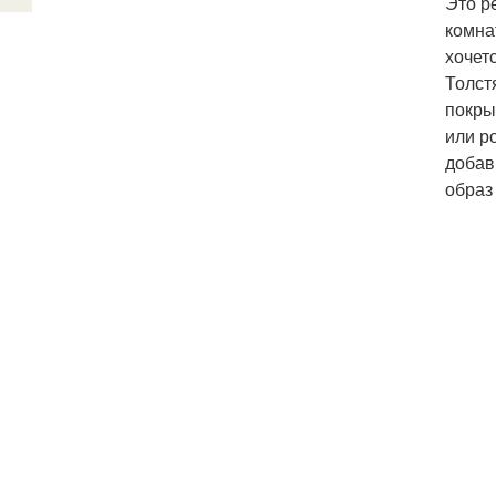
Это р
комна
хочет
Толст
покры
или р
добав
образ