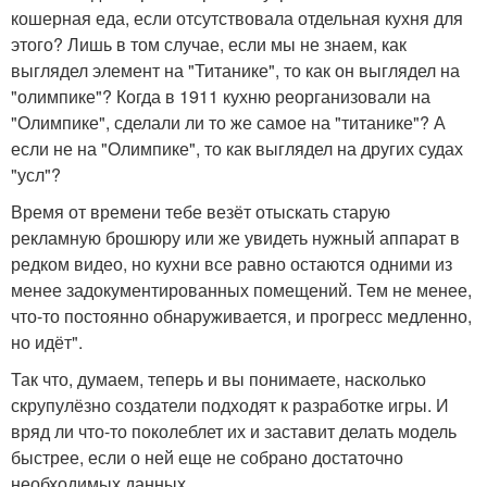
кошерная еда, если отсутствовала отдельная кухня для
этого? Лишь в том случае, если мы не знаем, как
выглядел элемент на "Титанике", то как он выглядел на
"олимпике"? Когда в 1911 кухню реорганизовали на
"Олимпике", сделали ли то же самое на "титанике"? А
если не на "Олимпике", то как выглядел на других судах
"усл"?
Время от времени тебе везёт отыскать старую
рекламную брошюру или же увидеть нужный аппарат в
редком видео, но кухни все равно остаются одними из
менее задокументированных помещений. Тем не менее,
что-то постоянно обнаруживается, и прогресс медленно,
но идёт".
Так что, думаем, теперь и вы понимаете, насколько
скрупулёзно создатели подходят к разработке игры. И
вряд ли что-то поколеблет их и заставит делать модель
быстрее, если о ней еще не собрано достаточно
необходимых данных.