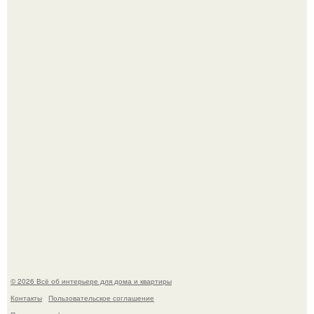
Три года назад мы купили борщевичное поле и
придумали мечту!
Преображение в ванной на ул. генерала Григорова, д.
36!
© 2026 Всё об интерьере для дома и квартиры
Контакты
Пользовательское соглашение