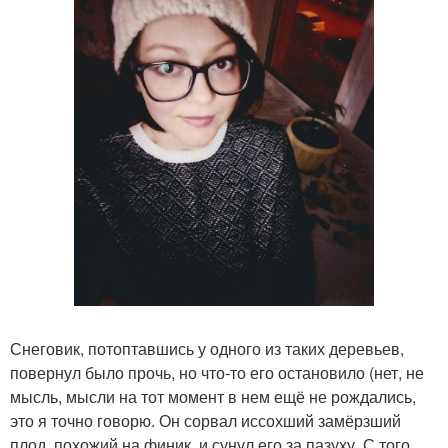
Снеговик, потоптавшись у одного из таких деревьев,
повернул было прочь, но что-то его остановило (нет, не
мысль, мысли на тот момент в нем ещё не рождались,
это я точно говорю. Он сорвал иссохший замёрзший
плод, похожий на финик, и сунул его за пазуху. С того