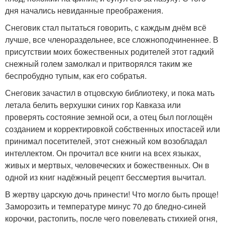
дня начались невиданные преображения.
Снеговик стал пытаться говорить, с каждым днём всё
лучше, все членораздельнее, все сложноподчиненнее. В
присутствии моих божественных родителей этот гадкий
снежный голем замолкал и притворялся таким же
беспробудно тупым, как его собратья.
Снеговик зачастил в отцовскую библиотеку, и пока мать
летала белить верхушки синих гор Кавказа или
проверять состояние земной оси, а отец был поглощён
созданием и корректировкой собственных ипостасей или
принимал посетителей, этот снежный ком возобладал
интеллектом. Он прочитал все книги на всех языках,
живых и мертвых, человеческих и божественных. Он в
одной из книг надёжный рецепт бессмертия вычитал.
В жертву царскую дочь принести! Что могло быть проще!
Заморозить и температуре минус 70 до бледно-синей
корочки, растопить, после чего повелевать стихией огня,