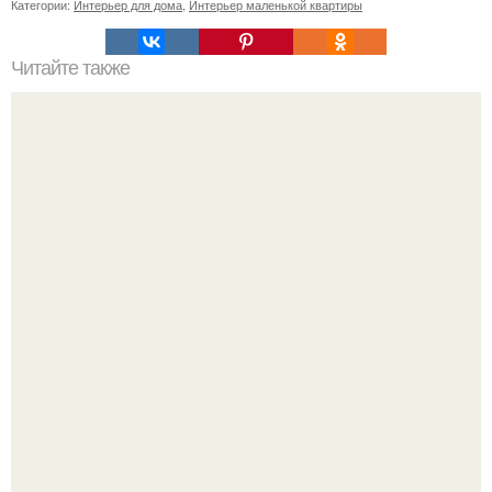
Категории:
Интерьер для дома
,
Интерьер маленькой квартиры
Читайте также
Дизайн - проект кухни - гостиной 15 кв.
Разноцветная керамическая плитка как украшение