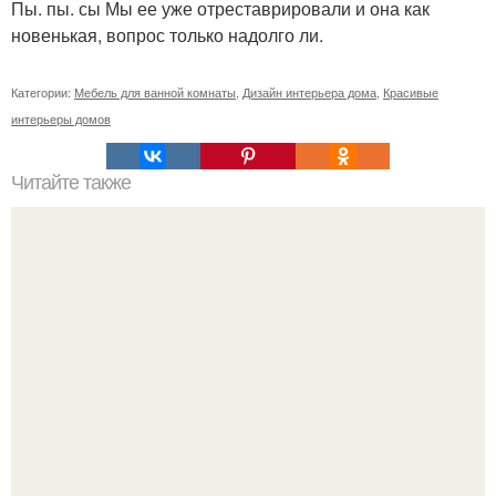
Пы. пы. сы Мы ее уже отреставрировали и она как
новенькая, вопрос только надолго ли.
Категории:
Мебель для ванной комнаты
,
Дизайн интерьера дома
,
Красивые
интерьеры домов
Читайте также
Как приготовить гипс для заливки форм. Как разводить
гипс: Все о приготовлении идеального раствора