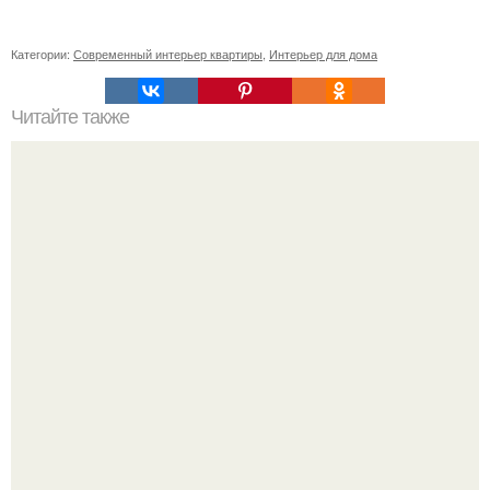
Категории:
Современный интерьер квартиры
,
Интерьер для дома
Читайте также
Стрелец - амазонка в домашнем интерьере.