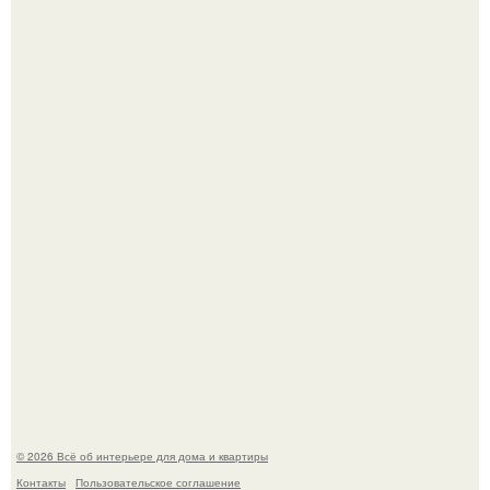
Откуда у дизайнера так много идей?
"Проиллюстрированные Люди": Томас майландер
превратил солнечные ожоги в арт - объект.
© 2026 Всё об интерьере для дома и квартиры
Контакты
Пользовательское соглашение