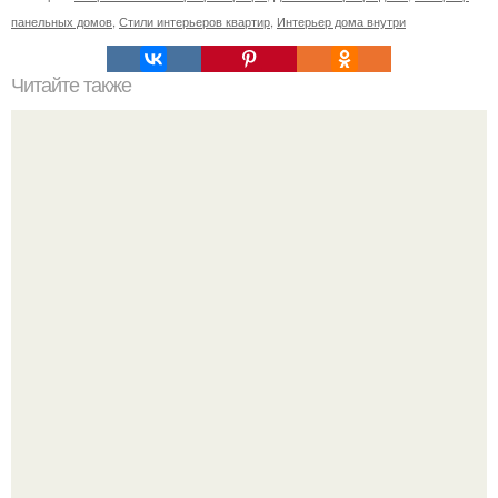
панельных домов
,
Стили интерьеров квартир
,
Интерьер дома внутри
Читайте также
10 эффективных идей по работе с маленьким
пространством.