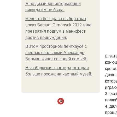
Я не дизайнер интерьеров и
никогда им не была.
Невеста без права выбора: как
показ Samuel Cirnansck 2012 года
превратил подиум в манифест
против принуждения.
В этом просторном пентхаусе с
шестью спальнями Александр
2. за
Бирман живет со своей семьей.
конюш
крови
Нью-йоркская квартира, которая
Даже 
больше похожа на частный музей.
котор
играю
3. есл
полюб
4. да
прошл