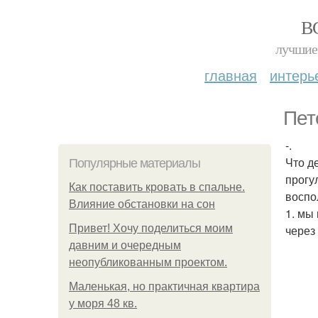
В
лучшие 
главная
интерь
Пет
-.
Что д
Популярные материалы
прогу
Как поставить кровать в спальне.
воспо
Влияние обстановки на сон
1. мы
Привет! Хочу поделиться моим
через
давним и очередным
неопубликованным проектом.
Маленькая, но практичная квартира
у моря 48 кв.