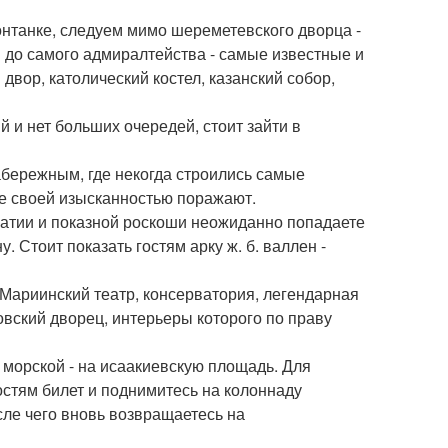
онтанке, следуем мимо шереметевского дворца -
и до самого адмиралтейства - самые известные и
двор, католический костел, казанский собор,
й и нет больших очередей, стоит зайти в
абережным, где некогда строились самые
ие своей изысканностью поражают.
кратии и показной роскоши неожиданно попадаете
 Стоит показать гостям арку ж. б. валлен -
. Мариинский театр, консерватория, легендарная
овский дворец, интерьеры которого по праву
й морской - на исаакиевскую площадь. Для
остям билет и поднимитесь на колоннаду
сле чего вновь возвращаетесь на