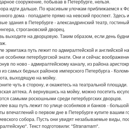
дарное сооружение, побывав в Петербурге, нельзя.
 пора идти дальше. По красивым улочкам приближаемся к Ф
нного дома - попадаете прямо на невский проспект. Здесь 
вые здания в Петербурге - александринский театр, гостиный 
ингера, строгановский дворец.
овь выходите на дворцовую. Таким образом, если день будни
аж.
сле эрмитажа путь лежит по адмиралтейской и английской н
ые особняки петербургской знати. Они и сейчас воображен
ернув по ново - адмиралтейскому каналу, из района аристо
н из самых бедных районов имперского Петербурга - Коломну.
ота, выходящую на мойку.
ерните чуть в сторону, и окажетесь на театральной площади
вская аптека. А вернувшись на мойку, можно посетить юсуп
ются самыми роскошными среди петербургских дворцов.
алее ваш путь лежит по улице особняков и банков - большо
ты впечатлений о первом дне в Петербурге купите вашим г
иевского собора. Пусть они увидят незабываемые виды, по
ралтейскую". Текст подготовили: "Stranamam".