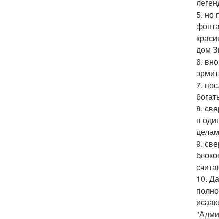
леген
5. но
фонта
краси
дом З
6. вн
эрмит
7. по
богат
8. св
в оди
делам
9. св
блоко
счита
10. Д
полно
исаак
"Адми