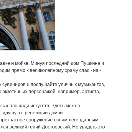
навке и мойке. Минуя последний дом Пушкина и
одим прямо к великолепному храму спас - на -
ку сувениров и послушайте уличных музыкантов,
а экзотичных персонажей: например, артиста,
тесь к площади искусств. Здесь можно
, идущую с репетиции домой.
и прекрасное сооружение своим легендарным
лся великий гений Достоевский. Не увидеть это