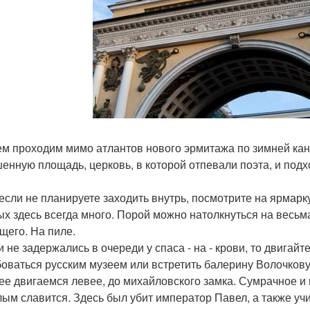
тем проходим мимо атлантов нового эрмитажа по зимней ка
енную площадь, церковь, в которой отпевали поэта, и подх
.
если не планируете заходить внутрь, посмотрите на ярмар
ых здесь всегда много. Порой можно натолкнуться на весьм
щего. На пиле.
и не задержались в очереди у спаса - на - крови, то двигай
оваться русским музеем или встретить балерину Волочкову
лее двигаемся левее, до михайловского замка. Сумрачное 
ым славится. Здесь был убит император Павел, а также учи