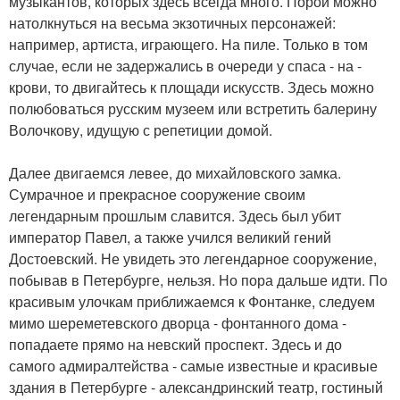
музыкантов, которых здесь всегда много. Порой можно
натолкнуться на весьма экзотичных персонажей:
например, артиста, играющего. На пиле. Только в том
случае, если не задержались в очереди у спаса - на -
крови, то двигайтесь к площади искусств. Здесь можно
полюбоваться русским музеем или встретить балерину
Волочкову, идущую с репетиции домой.
Далее двигаемся левее, до михайловского замка.
Сумрачное и прекрасное сооружение своим
легендарным прошлым славится. Здесь был убит
император Павел, а также учился великий гений
Достоевский. Не увидеть это легендарное сооружение,
побывав в Петербурге, нельзя. Но пора дальше идти. По
красивым улочкам приближаемся к Фонтанке, следуем
мимо шереметевского дворца - фонтанного дома -
попадаете прямо на невский проспект. Здесь и до
самого адмиралтейства - самые известные и красивые
здания в Петербурге - александринский театр, гостиный