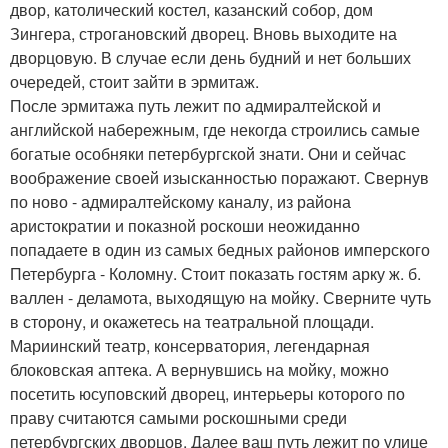
двор, католический костел, казанский собор, дом
Зингера, строгановский дворец. Вновь выходите на
дворцовую. В случае если день будний и нет больших
очередей, стоит зайти в эрмитаж.
После эрмитажа путь лежит по адмиралтейской и
английской набережным, где некогда строились самые
богатые особняки петербургской знати. Они и сейчас
воображение своей изысканностью поражают. Свернув
по ново - адмиралтейскому каналу, из района
аристократии и показной роскоши неожиданно
попадаете в один из самых бедных районов имперского
Петербурга - Коломну. Стоит показать гостям арку ж. б.
валлен - деламота, выходящую на мойку. Сверните чуть
в сторону, и окажетесь на театральной площади.
Мариинский театр, консерватория, легендарная
блоковская аптека. А вернувшись на мойку, можно
посетить юсуповский дворец, интерьеры которого по
праву считаются самыми роскошными среди
петербургских дворцов. Далее ваш путь лежит по улице