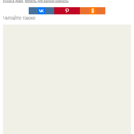
кухни в доме
,
Мебель для ванной комнаты
Читайте также
Мужской эскорт. Автор: Hotti.
69-Летний житель Италии создал фальшивый античный