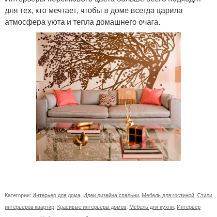
для тех, кто мечтает, чтобы в доме всегда царила
атмосфера уюта и тепла домашнего очага.
Категории:
Интерьер для дома
,
Идеи дизайна спальни
,
Мебель для гостиной
,
Стили
интерьеров квартир
,
Красивые интерьеры домов
,
Мебель для кухни
,
Интерьер