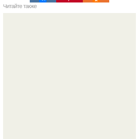
Читайте также
Советские мебельные стенки названия. Вещи века:
советские стенки 80-х.
Среди сосен. Этот дом словно вырос среди деревьев, и
жизнь здесь течет в собственном ритме - спокойно, без