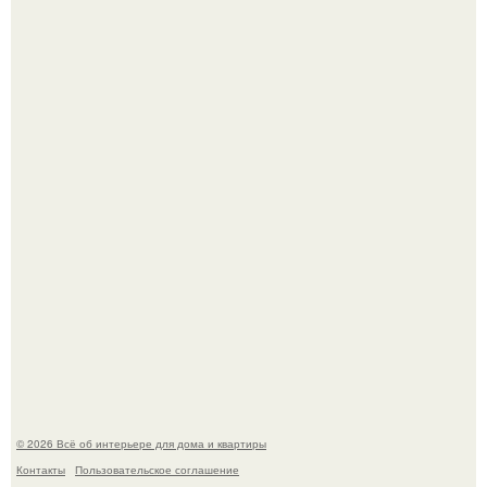
Стильная квартира в светлых приятных тонах.
Двухкомнатная квартира в стиле сканди кинфолк и
мебелью 50-х годов в высотке на котельнической.
© 2026 Всё об интерьере для дома и квартиры
Контакты
Пользовательское соглашение