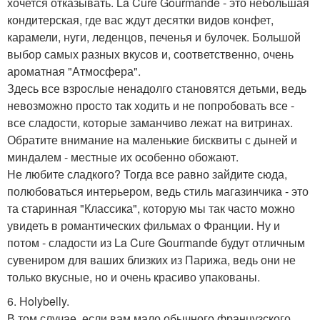
хочется отказывать. La Cure Gourmande - это небольшая
кондитерская, где вас ждут десятки видов конфет,
карамели, нуги, леденцов, печенья и булочек. Большой
выбор самых разных вкусов и, соответственно, очень
ароматная "Атмосфера".
Здесь все взрослые ненадолго становятся детьми, ведь
невозможно просто так ходить и не попробовать все -
все сладости, которые заманчиво лежат на витринах.
Обратите внимание на маленькие бисквиты с дыней и
миндалем - местные их особенно обожают.
Не любите сладкого? Тогда все равно зайдите сюда,
полюбоваться интерьером, ведь стиль магазинчика - это
та старинная "Классика", которую мы так часто можно
увидеть в романтических фильмах о Франции. Ну и
потом - сладости из La Cure Gourmande будут отличным
сувениром для ваших близких из Парижа, ведь они не
только вкусные, но и очень красиво упакованы.
6. Holybelly.
В том случае, если вам мало обычного французского