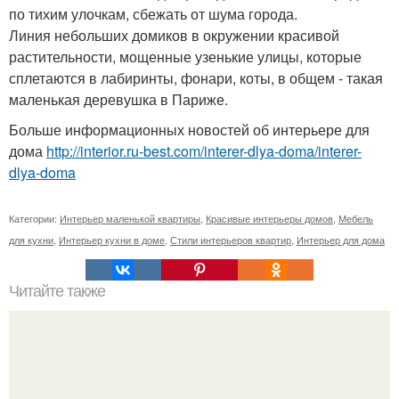
по тихим улочкам, сбежать от шума города.
Линия небольших домиков в окружении красивой
растительности, мощенные узенькие улицы, которые
сплетаются в лабиринты, фонари, коты, в общем - такая
маленькая деревушка в Париже.
Больше информационных новостей об интерьере для
дома
http://interior.ru-best.com/interer-dlya-doma/interer-
dlya-doma
Категории:
Интерьер маленькой квартиры
,
Красивые интерьеры домов
,
Мебель
для кухни
,
Интерьер кухни в доме
,
Стили интерьеров квартир
,
Интерьер для дома
Читайте также