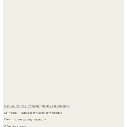
Стильная квартира в светлых приятных тонах.
Преображение в ванной на ул. генерала Григорова, д.
36!
© 2026 Всё об интерьере для дома и квартиры
Контакты
Пользовательское соглашение
Политика конфидециальности
Обратная связь