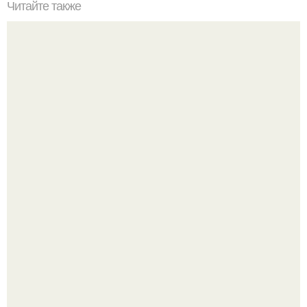
Читайте также
Советские мебельные стенки названия. Вещи века:
советские стенки 80-х.
Нейросети добрались до семейных чатов, и теперь под
угрозой мамины нервы.