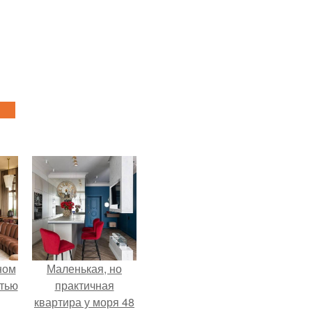
ном
Маленькая, но
стью
практичная
квартира у моря 48