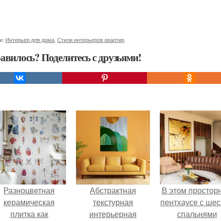
и:
Интерьер для дома
,
Стили интерьеров квартир
авилось? Поделитесь с друзьями!
Разноцветная
Абстрактная
В этом простор
керамическая
текстурная
пентхаусе с ше
плитка как
интерьерная
спальнями