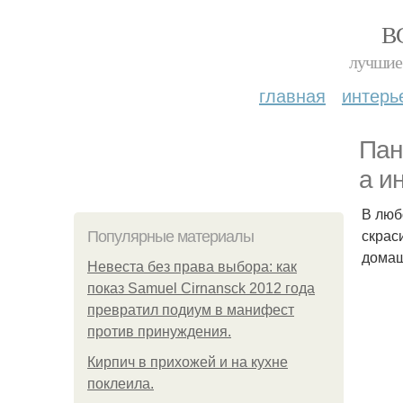
В
лучшие 
главная
интерь
Пан
а и
В люб
скрас
Популярные материалы
домаш
Невеста без права выбора: как
показ Samuel Cirnansck 2012 года
превратил подиум в манифест
против принуждения.
Кирпич в прихожей и на кухне
поклеила.