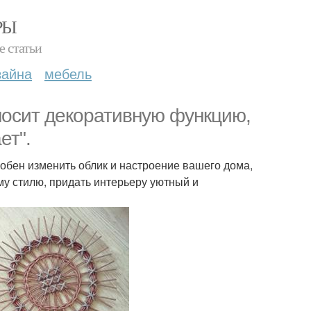
РЫ
е статьи
зайна
мебель
носит декоративную функцию,
ет".
собен изменить облик и настроение вашего дома,
му стилю, придать интерьеру уютный и