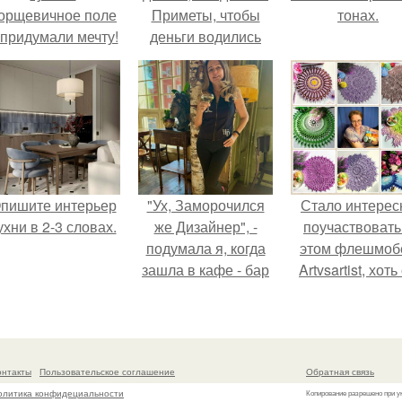
орщевичное поле
Приметы, чтобы
тонах.
 придумали мечту!
деньги водились
пишите интерьер
"Ух, Заморочился
Стало интерес
ухни в 2-3 словах.
же Дизайнер", -
поучаствовать
подумала я, когда
этом флешмобе
зашла в кафе - бар
Artvsartist, хоть
"слезы березы".
не совсем пр
рукоделие, а
больше про
живопись, рисун
онтакты
Пользовательское соглашение
Обратная связь
олитика конфидециальности
Копирование разрешено при у