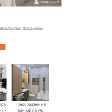
интерьеры домов
,
Мебель диваны
ира
Преображение в
тных
ванной на ул.