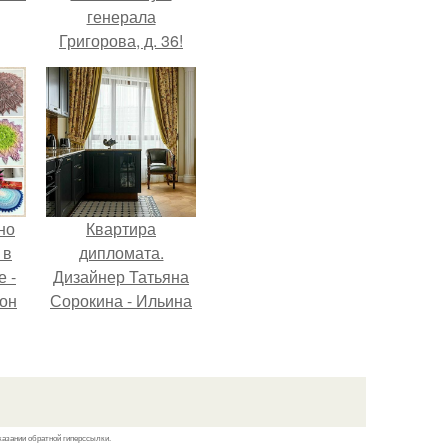
генерала
Григорова, д. 36!
но
Квартира
 в
дипломата.
 -
Дизайнер Татьяна
 он
Сорокина - Ильина
о
создала
классический
интерьер для
ок.
возрастной пары в
квартире площадью
казании обратной гиперссылки.
82, 5 кв.