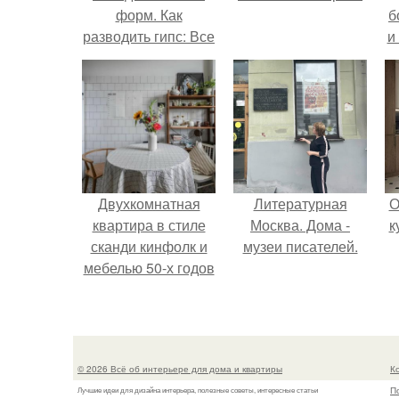
форм. Как
б
разводить гипс: Все
и
о приготовлении
идеального
раствора
Двухкомнатная
Литературная
О
квартира в стиле
Москва. Дома -
к
сканди кинфолк и
музеи писателей.
мебелью 50-х годов
в высотке на
котельнической.
© 2026 Всё об интерьере для дома и квартиры
К
П
Лучшие идеи для дизайна интерьера, полезные советы, интересные статьи