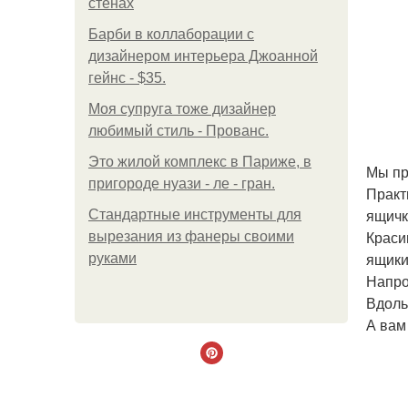
стенах
Барби в коллаборации с
дизайнером интерьера Джоанной
гейнс - $35.
Моя супруга тоже дизайнер
любимый стиль - Прованс.
Это жилой комплекс в Париже, в
Мы пр
пригороде нуази - ле - гран.
Практ
ящичк
Стандартные инструменты для
Краси
вырезания из фанеры своими
ящики
руками
Напро
Вдоль
А вам