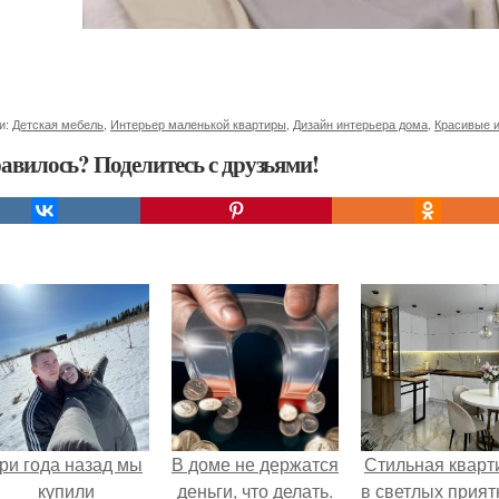
и:
Детская мебель
,
Интерьер маленькой квартиры
,
Дизайн интерьера дома
,
Красивые 
авилось? Поделитесь с друзьями!
ри года назад мы
В доме не держатся
Стильная кварт
купили
деньги, что делать.
в светлых прия