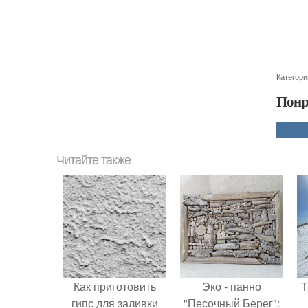
Категори
Понр
Читайте также
Как приготовить
Эко - панно
Т
гипс для заливки
"Песочный Берег":