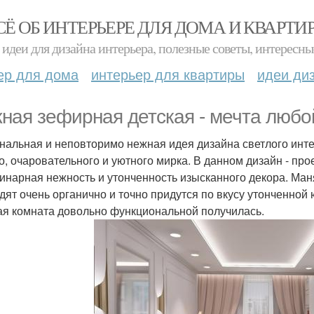
СЁ ОБ ИНТЕРЬЕРЕ ДЛЯ ДОМА И КВАРТИ
идеи для дизайна интерьера, полезные советы, интересны
ер для дома
интерьер для квартиры
идеи ди
ная зефирная детская - мечта любо
нальная и неповторимо нежная идея дизайна светлого инте
о, очаровательного и уютного мирка. В данном дизайн - про
инарная нежность и утонченность изысканного декора. Ма
дят очень органично и точно придутся по вкусу утонченной 
ая комната довольно функциональной получилась.