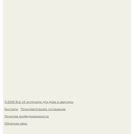
Дримскроллинг - новый формат мечтательности.
"Проиллюстрированные Люди": Томас майландер
превратил солнечные ожоги в арт - объект.
© 2026 Всё об интерьере для дома и квартиры
Контакты
Пользовательское соглашение
Политика конфидециальности
Обратная связь