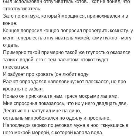
был использован отпугиватель котов. , кот не понял, что
этоотпугиватель.
Зато понял муж, который морщился, принюхивался и в
конце.
Концов попросил концов попросил проветрить комнату. у
меня теперь есть отпугиватель мужей, кому нужно - могу
отдать.
Примерно такой примерно такой же глупостью оказался
тазик с водой. его с тем расчетом, чтокот будет
плескаться.
И забудет про кровать (он любит воду.
Расчет оправдался наполовину: кот плескался, но про
кровать не забыл.
Ночью он прискакал к нам, тряся мокрыми лапами.
Мне спросонья показалось, что их у него двадцать две.
Десятью он наступил мне на лицо,
остальнымипробежался по одеялу и простыне.
Напоследок звонко поцеловал мужа в нос, ткнувшись в
него мокрой мордой, с которой капала вода.