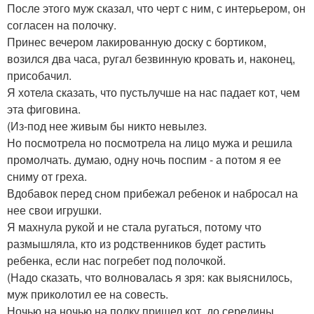
После этого муж сказал, что черт с ним, с интерьером, он
согласен на полочку.
Принес вечером лакированную доску с бортиком,
возился два часа, ругал безвинную кровать и, наконец,
присобачил.
Я хотела сказать, что пустьлучше на нас падает кот, чем
эта фиговина.
(Из-под нее живым бы никто невылез.
Но посмотрела но посмотрела на лицо мужа и решила
промолчать. думаю, одну ночь поспим - а потом я ее
сниму от греха.
Вдобавок перед сном прибежал ребенок и набросал на
нее свои игрушки.
Я махнула рукой и не стала ругаться, потому что
размышляла, кто из родственников будет растить
ребенка, если нас погребет под полочкой.
(Надо сказать, что волновалась я зря: как выяснилось,
муж приколотил ее на совесть.
Ночью на ночью на полку пришел кот. до середины