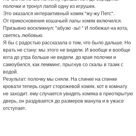
полочки и тронул лапой одну из игрушек.
Это оказался интерактивный хомяк "жу-жу Петс".
От прикосновения кошачьей лапы хомяк включился.
Призывно воскликнул: "абузю -зы! " И побежал на кота,
светясь любовью.
Я бы с радостью рассказала о том, что было дальше. Но
врать не стану: мы этого не видели. И вообще и вообще
кота до утра больше не видели. до края полочки и
самоубился, как лемминг, прыгнув со скалы в тазик с
водой.
Результат: полочку мы сняли. На спинке на спинке
кровати теперь сидит сторожевой хомяк. кот в комнату
не заходит. ему случается увидеть хомяка в приоткрытую
дверь, он раздувается до размеров манула и в ужасе
отступает.