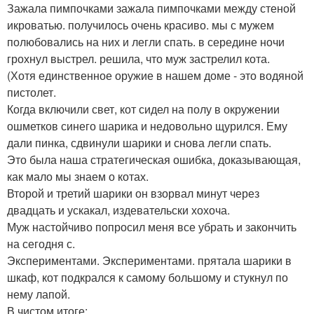
Зажала пимпочками зажала пимпочками между стеной
икроватью. получилось очень красиво. мы с мужем
полюбовались на них и легли спать. в середине ночи
грохнул выстрел. решила, что муж застрелил кота.
(Хотя единственное оружие в нашем доме - это водяной
пистолет.
Когда включили свет, кот сидел на полу в окружении
ошметков синего шарика и недовольно щурился. Ему
дали пинка, сдвинули шарики и снова легли спать.
Это была наша стратегическая ошибка, доказывающая,
как мало мы знаем о котах.
Второй и третий шарики он взорвал минут через
двадцать и ускакал, издевательски хохоча.
Муж настойчиво попросил меня все убрать и закончить
на сегодня с.
Экспериментами. Экспериментами. прятала шарики в
шкаф, кот подкрался к самому большому и стукнул по
нему лапой.
В чистом итоге: