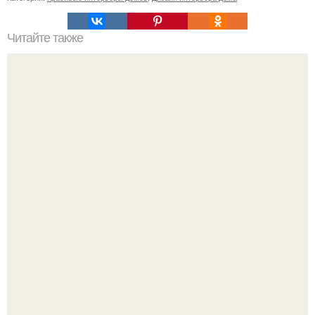
Читайте также
Резьба по дереву в стиле барокко. Резьба по дереву:
стилистические направления и характерные узоры.