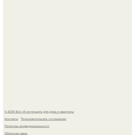
5 ошибок в планировке, из-за которых вы теряете метры.
Детали решают всё: выход приянки чопры на показе Dior
обернулся шквалом критики из-за небрежного пошива.
© 2026 Всё об интерьере для дома и квартиры
Контакты
Пользовательское соглашение
Политика конфидециальности
Обратная связь