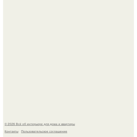
Готовясь к поездке, мы листали путеводители по городу
и наткнулись на фотографию белого дворца.
Квартира дипломата. Дизайнер Татьяна Сорокина -
Ильина создала классический интерьер для возрастной
пары в квартире площадью 82, 5 кв.
© 2026 Всё об интерьере для дома и квартиры
Контакты
Пользовательское соглашение