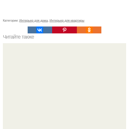
Категории:
Интерьер для дома
,
Интерьер для квартиры
Читайте также
Тауп цвет. Модный приглушенный цвет - тауп (таупе.